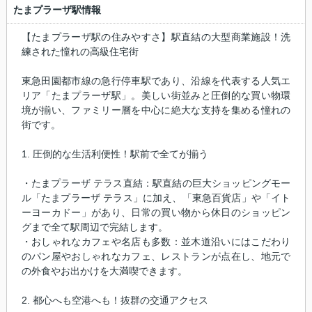
たまプラーザ駅情報
【たまプラーザ駅の住みやすさ】駅直結の大型商業施設！洗
練された憧れの高級住宅街
東急田園都市線の急行停車駅であり、沿線を代表する人気エ
リア「たまプラーザ駅」。美しい街並みと圧倒的な買い物環
境が揃い、ファミリー層を中心に絶大な支持を集める憧れの
街です。
1. 圧倒的な生活利便性！駅前で全てが揃う
・たまプラーザ テラス直結：駅直結の巨大ショッピングモー
ル「たまプラーザ テラス」に加え、「東急百貨店」や「イト
ーヨーカドー」があり、日常の買い物から休日のショッピン
グまで全て駅周辺で完結します。
・おしゃれなカフェや名店も多数：並木道沿いにはこだわり
のパン屋やおしゃれなカフェ、レストランが点在し、地元で
の外食やお出かけを大満喫できます。
2. 都心へも空港へも！抜群の交通アクセス