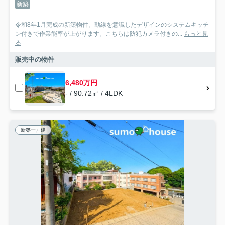
新築
令和8年1月完成の新築物件。動線を意識したデザインのシステムキッチ
ン付きで作業能率が上がります。こちらは防犯カメラ付きの...
もっと見
る
販売中の物件
6,480万円
- / 90.72㎡ / 4LDK
新築一戸建