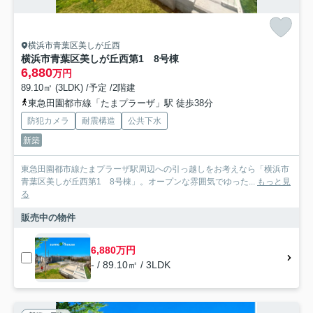
横浜市青葉区美しが丘西
横浜市青葉区美しが丘西第1 8号棟
6,880
万円
89.10㎡ (3LDK) /予定 /2階建
東急田園都市線「たまプラーザ」駅 徒歩38分
防犯カメラ
耐震構造
公共下水
新築
東急田園都市線たまプラーザ駅周辺への引っ越しをお考えなら「横浜市
青葉区美しが丘西第1 8号棟」。オープンな雰囲気でゆった...
もっと見
る
販売中の物件
6,880万円
- / 89.10㎡ / 3LDK