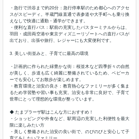
・急行で渋谷まで約20分：急行停車駅のため都心へのアクセ
スがスピーディ。半蔵門線直通で表参道や大手町へも乗り換
えなしで快適に通勤・通学ができます。
・便利な直行バス：駅前の充実したバスターミナルからは、
羽田・成田両空港や東京ディズニーリゾートへの直行バスが
出ており、出張や旅行、レジャーにも大変便利です。
3. 美しい街並みと、子育てに最高の環境
・計画的に作られた緑豊かな街：桜並木など四季折々の自然
が美しく、歩道も広く綺麗に整備されているため、ベビーカ
ーでも安心してお散歩が楽しめます。
・教育環境と治安の良さ：教育熱心なファミリーが多く集ま
るため学習塾や習い事も充実。治安も非常に良好で、子育て
世帯にとって理想的な環境が整っています。
◆ たまプラーザ駅はこんな方におすすめ！
・ショッピングや外食など、駅周辺の充実した利便性を最大
限に楽しみたい方
・美しく整備された治安の良い街で、のびのびと安心して子
育てをしたいファミリー