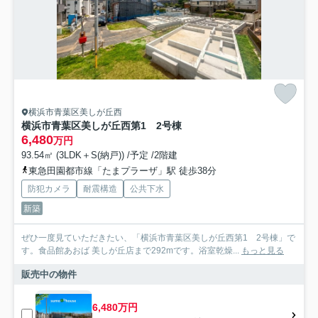
横浜市青葉区美しが丘西
横浜市青葉区美しが丘西第1 2号棟
6,480
万円
93.54㎡ (3LDK＋S(納戸)) /予定 /2階建
東急田園都市線「たまプラーザ」駅 徒歩38分
防犯カメラ
耐震構造
公共下水
新築
ぜひ一度見ていただきたい、「横浜市青葉区美しが丘西第1 2号棟」で
す。食品館あおば 美しが丘店まで292mです。浴室乾燥...
もっと見る
販売中の物件
6,480万円