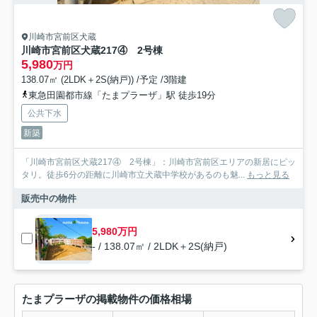
川崎市宮前区犬蔵
川崎市宮前区犬蔵217④ 2号棟
5,980
万円
138.07㎡ (2LDK＋2S(納戸)) /予定 /3階建
東急田園都市線「たまプラーザ」駅 徒歩19分
公共下水
新築
「川崎市宮前区犬蔵217④ 2号棟」：川崎市宮前区エリアの新居にピッ
タリ。徒歩6分の距離に川崎市立犬蔵中学校があるのも魅...
もっと見る
販売中の物件
5,980万円
- / 138.07㎡ / 2LDK＋2S(納戸)
たまプラーザの掲載物件の価格相場