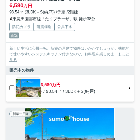
6,580
万円
93.54㎡ (3LDK＋S(納戸)) /予定 /2階建
東急田園都市線「たまプラーザ」駅 徒歩38分
防犯カメラ
耐震構造
公共下水
新築
新しい生活に心機一転、新築の戸建て物件はいかがでしょうか。機能的
で使いやすいシステムキッチン付きなので、お料理を楽しめま...
もっと
見る
販売中の物件
6,580万円
- / 93.54㎡ / 3LDK＋S(納戸)
新築一戸建