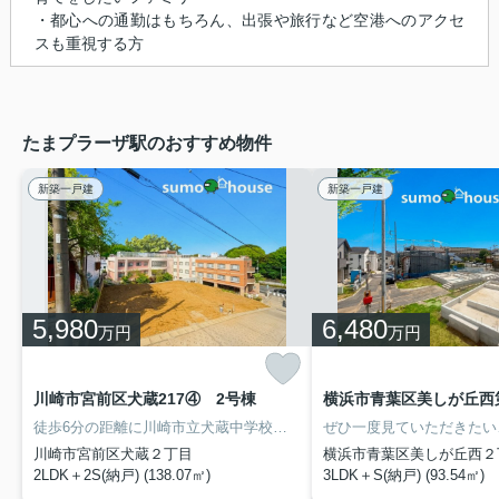
・都心への通勤はもちろん、出張や旅行など空港へのアクセ
スも重視する方
たまプラーザ駅のおすすめ物件
新築一戸建
新築一戸建
5,980
6,480
万円
万円
川崎市宮前区犬蔵217④ 2号棟
横浜市青葉区美しが丘西
徒歩6分の距離に川崎市立犬蔵中学校があるのも魅力。浴室が1坪以上あるので、ゆったりとリラックスできます。新築戸建ての物件は、室内のレイアウトも自分好みに変更可能です。不動産を求める上で、何かご不明な点などございましたら、お気軽にご質問ください。不動産購入で失敗をしないためにも、気になることは全て解決しておきましょう。
川崎市宮前区犬蔵２丁目
横浜市青葉区美しが丘西２
2LDK＋2S(納戸) (138.07㎡)
3LDK＋S(納戸) (93.54㎡)