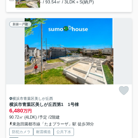
- / 93.54㎡ / 3LDK＋S(納戸)
新築一戸建
横浜市青葉区美しが丘西
横浜市青葉区美しが丘西第1 1号棟
6,480
万円
90.72㎡ (4LDK) /予定 /2階建
東急田園都市線「たまプラーザ」駅 徒歩38分
防犯カメラ
耐震構造
公共下水