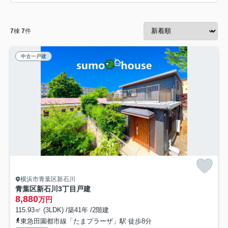
7
棟
7
件
中古一戸建
横浜市青葉区新石川
青葉区新石川3丁目戸建
8,880
万円
115.93㎡ (3LDK) /築41年 /2階建
東急田園都市線「たまプラーザ」駅 徒歩8分