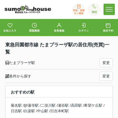
東急田園都市線 たまプラーザ駅の居住用(売買)一
覧
たまプラーザ駅
変更
条件から探す
変更
おすすめの駅
菊名駅
/
妙蓮寺駅
/
二俣川駅
/
瀬谷駅
/
高田駅
/
希望ケ丘駅
/
日吉駅
/
白楽駅
/
中山駅
/
日吉本町駅