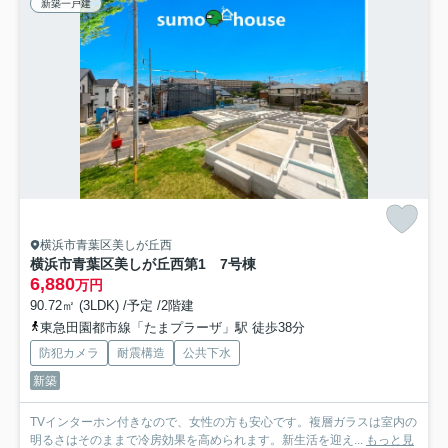
新築一戸建
横浜市青葉区美しが丘西
横浜市青葉区美しが丘西第1 7号棟
6,880
万円
90.72㎡ (3LDK) /予定 /2階建
東急田園都市線「たまプラーザ」駅 徒歩38分
防犯カメラ
耐震構造
公共下水
新築
TVインターホン付きなので、女性の方も安心です。複層ガラスは室内の
明るさはそのままで冷房効果を高められます。新生活を迎え...
もっと見