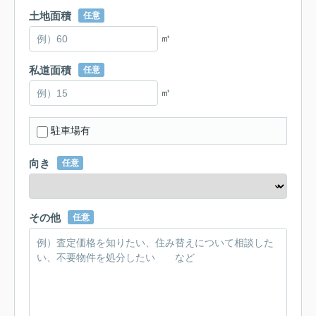
土地面積
任意
㎡
私道面積
任意
㎡
駐車場有
向き
任意
その他
任意