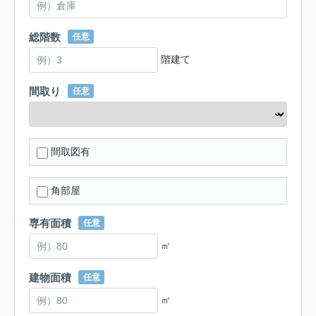
総階数
任意
階建て
間取り
任意
間取図有
角部屋
専有面積
任意
㎡
建物面積
任意
㎡