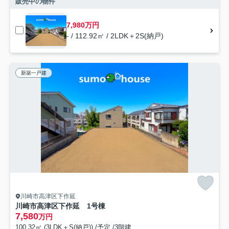
販売中の物件
7,980万円
- / 112.92㎡ / 2LDK＋2S(納戸)
新築一戸建
川崎市高津区下作延
川崎市高津区下作延 1号棟
7,580
万円
100.32㎡ (3LDK＋S(納戸)) /予定 /3階建