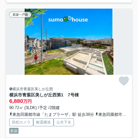
新築一戸建
横浜市青葉区美しが丘西
横浜市青葉区美しが丘西第1 7号棟
6,880
万円
90.72㎡ (3LDK) /予定 /2階建
東急田園都市線「たまプラーザ」駅 徒歩38分
東急田園都市線「あざみ野」駅 徒歩42分
防犯カメラ
耐震構造
公共下水
新築