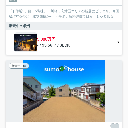
「下作延5丁目 A号棟」：川崎市高津区エリアの新居にピッタリ。今回
紹介するのは、建物面積が93.56平米。新築戸建てはみ...
もっと見る
販売中の物件
5,980万円
- / 93.56㎡ / 3LDK
新築一戸建