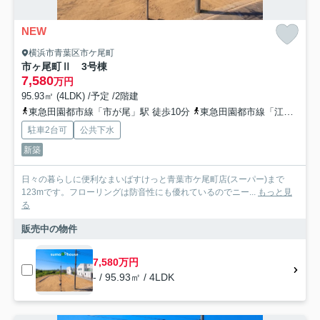
NEW
横浜市青葉区市ケ尾町
市ヶ尾町Ⅱ 3号棟
7,580
万円
95.93㎡ (4LDK) /予定 /2階建
東急田園都市線「市が尾」駅 徒歩10分
東急田園都市線「江田」駅 徒歩23分
駐車2台可
公共下水
新築
日々の暮らしに便利なまいばすけっと青葉市ケ尾町店(スーパー)まで
123mです。フローリングは防音性にも優れているのでニー...
もっと見
る
販売中の物件
7,580万円
- / 95.93㎡ / 4LDK