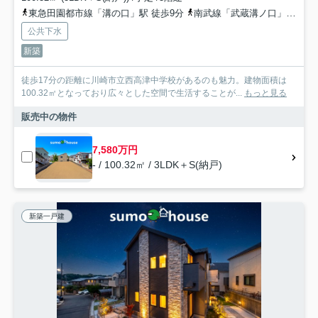
東急田園都市線「溝の口」駅 徒歩9分
南武線「武蔵溝ノ口」駅 徒歩10分
公共下水
新築
徒歩17分の距離に川崎市立西高津中学校があるのも魅力。建物面積は
100.32㎡となっており広々とした空間で生活することが...
もっと見る
販売中の物件
7,580万円
- / 100.32㎡ / 3LDK＋S(納戸)
新築一戸建