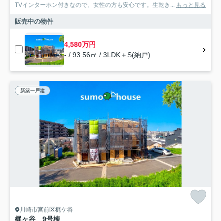
TVインターホン付きなので、女性の方も安心です。生乾き...
もっと見る
販売中の物件
4,580万円
- / 93.56㎡ / 3LDK＋S(納戸)
新築一戸建
川崎市宮前区梶ケ谷
梶ヶ谷 9号棟