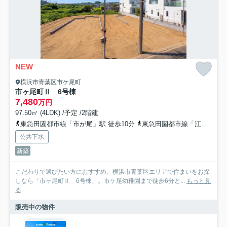
NEW
横浜市青葉区市ケ尾町
市ヶ尾町Ⅱ 6号棟
7,480
万円
97.50㎡ (4LDK) /予定 /2階建
東急田園都市線「市が尾」駅 徒歩10分
東急田園都市線「江田」駅 徒歩23分
公共下水
新築
こだわりで選びたい方におすすめ。横浜市青葉区エリアで住まいをお探
しなら「市ヶ尾町Ⅱ 6号棟」。市ケ尾幼稚園まで徒歩6分と...
もっと見
る
販売中の物件