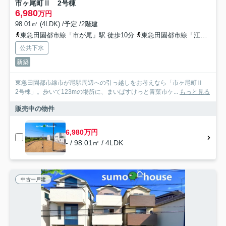
市ヶ尾町Ⅱ 2号棟
6,980
万円
98.01㎡ (4LDK) /予定 /2階建
東急田園都市線「市が尾」駅 徒歩10分
東急田園都市線「江田」駅 徒歩23分
公共下水
新築
東急田園都市線市が尾駅周辺への引っ越しをお考えなら「市ヶ尾町Ⅱ
2号棟」。歩いて123mの場所に、まいばすけっと青葉市ケ...
もっと見る
販売中の物件
6,980万円
- / 98.01㎡ / 4LDK
中古一戸建