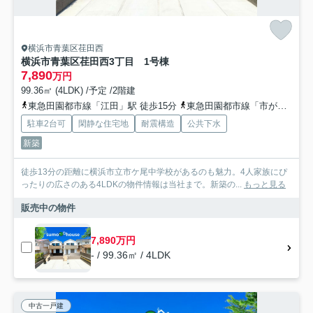
横浜市青葉区荏田西
横浜市青葉区荏田西3丁目 1号棟
7,890
万円
99.36㎡ (4LDK) /予定 /2階建
東急田園都市線「江田」駅 徒歩15分
東急田園都市線「市が尾」駅 徒歩19分
駐車2台可
閑静な住宅地
耐震構造
公共下水
新築
徒歩13分の距離に横浜市立市ケ尾中学校があるのも魅力。4人家族にぴ
ったりの広さのある4LDKの物件情報は当社まで。新築の...
もっと見る
販売中の物件
7,890万円
- / 99.36㎡ / 4LDK
中古一戸建