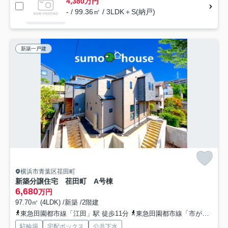
4,380万円
- / 99.36㎡ / 3LDK＋S(納戸)
新築一戸建
横浜市青葉区荏田町
新築分譲住宅 荏田町 A号棟
6,680
万円
97.70㎡ (4LDK) /新築 /2階建
東急田園都市線「江田」駅 徒歩11分
東急田園都市線「市が尾」駅 徒歩27分
駐輪場
宅配ボックス
公共下水