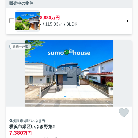
販売中の物件
8,880万円
- / 115.93㎡ / 3LDK
新築一戸建
横浜市緑区いぶき野
横浜市緑区いぶき野第2
7,380
万円