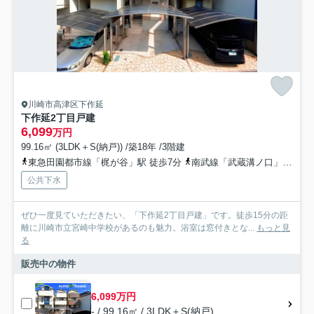
川崎市高津区下作延
下作延2丁目戸建
6,099
万円
99.16㎡ (3LDK＋S(納戸)) /築18年 /3階建
東急田園都市線「梶が谷」駅 徒歩7分
南武線「武蔵溝ノ口」駅 徒歩15分
公共下水
ぜひ一度見ていただきたい、「下作延2丁目戸建」です。徒歩15分の距
離に川崎市立宮崎中学校があるのも魅力。浴室は窓付きとな...
もっと見
る
販売中の物件
6,099万円
- / 99.16㎡ / 3LDK＋S(納戸)