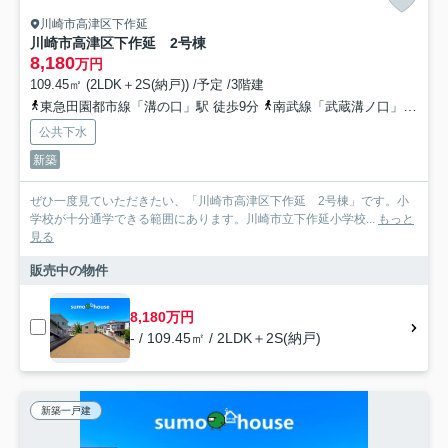
川崎市高津区下作延
川崎市高津区下作延 2号棟
8,180
万円
109.45㎡ (2LDK＋2S(納戸)) /予定 /3階建
東急田園都市線「溝の口」駅 徒歩9分
南武線「武蔵溝ノ口」駅 徒歩10分
公共下水
新築
ぜひ一度見ていただきたい、「川崎市高津区下作延 2号棟」です。小
学校が十分通学できる範囲にあります。川崎市立下作延小学校...
もっと
見る
販売中の物件
8,180万円
- / 109.45㎡ / 2LDK＋2S(納戸)
新築一戸建