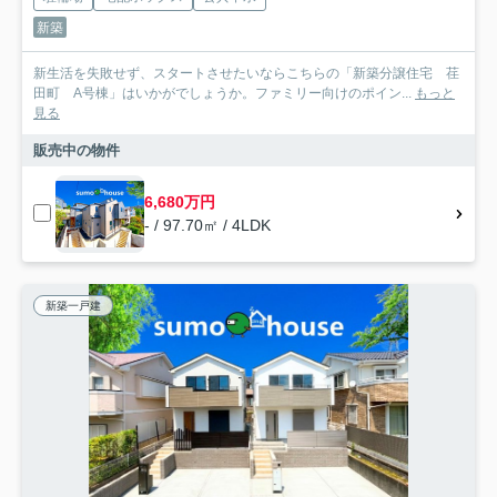
新築
新生活を失敗せず、スタートさせたいならこちらの「新築分譲住宅 荏
田町 A号棟」はいかがでしょうか。ファミリー向けのポイン...
もっと
見る
販売中の物件
6,680万円
- / 97.70㎡ / 4LDK
新築一戸建