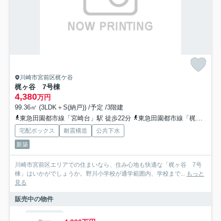
川崎市宮前区梶ケ谷
梶ヶ谷 7号棟
4,380
万円
99.36㎡ (3LDK＋S(納戸)) /予定 /3階建
東急田園都市線「宮崎台」駅 徒歩22分
東急田園都市線「梶が谷」駅 徒歩25分
宅配ボックス
耐震構造
公共下水
新築
川崎市宮前区エリアでの住まいなら、住み心地も快適な「梶ヶ谷 7号
棟」はいかがでしょうか。野川小学校が通学範囲内、学校まで...
もっと
見る
販売中の物件