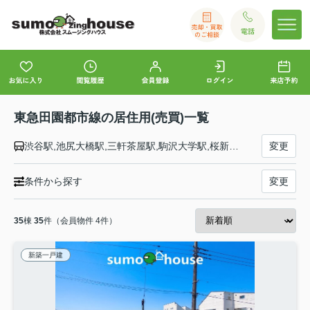
東急田園都市線の居住用(売買)一覧
渋谷駅,池尻大橋駅,三軒茶屋駅,駒沢大学駅,桜新町駅,用賀駅,二子玉川駅,二子新地駅,高津駅,武蔵溝ノ口駅,梶が谷駅,宮崎台駅,宮前平駅,鷺沼駅,たまプラーザ駅,あざみ野駅,江田駅,市が尾駅,藤が丘駅,青葉台駅,田奈駅,長津田駅,つくし野駅,すずかけ台駅,南町田グランベリーＰ駅,つきみ野駅,中央林間駅
変更
条件から探す
変更
35
棟
35
件（会員物件 4件）
新築一戸建