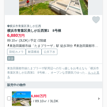
横浜市青葉区美しが丘西
横浜市青葉区美しが丘西第1 8号棟
6,880
万円
89.10㎡ (3LDK) /予定 /2階建
東急田園都市線「たまプラーザ」駅 徒歩38分
東急田園都市線「あざみ野」駅 徒歩42分
防犯カメラ
耐震構造
公共下水
新築
東急田園都市線たまプラーザ駅周辺への引っ越しをお考えなら「横浜市
青葉区美しが丘西第1 8号棟」。オープンな雰囲気でゆった...
もっと見
る
販売中の物件
6,880万円
- / 89.10㎡ / 3LDK