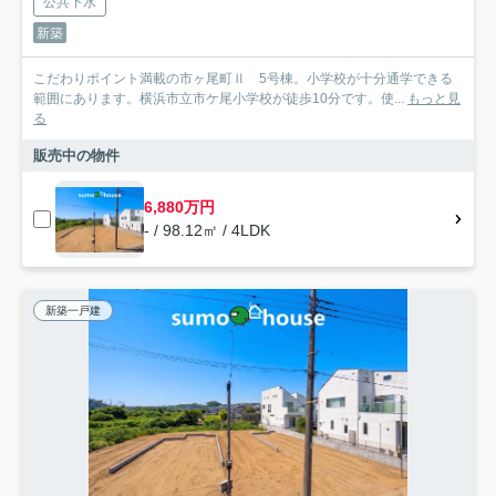
公共下水
新築
こだわりポイント満載の市ヶ尾町Ⅱ 5号棟。小学校が十分通学できる
範囲にあります。横浜市立市ケ尾小学校が徒歩10分です。使...
もっと見
る
販売中の物件
6,880万円
- / 98.12㎡ / 4LDK
新築一戸建