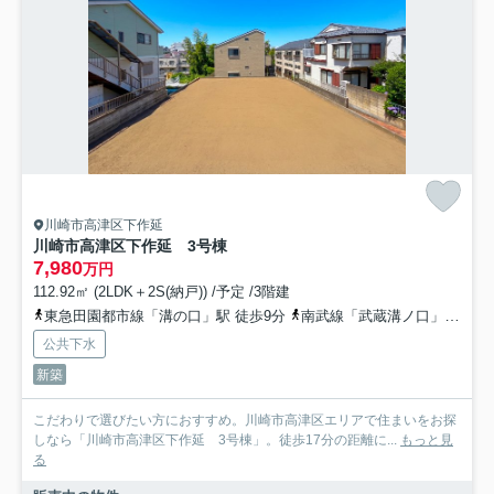
川崎市高津区下作延
川崎市高津区下作延 3号棟
7,980
万円
112.92㎡ (2LDK＋2S(納戸)) /予定 /3階建
東急田園都市線「溝の口」駅 徒歩9分
南武線「武蔵溝ノ口」駅 徒歩10分
公共下水
新築
こだわりで選びたい方におすすめ。川崎市高津区エリアで住まいをお探
しなら「川崎市高津区下作延 3号棟」。徒歩17分の距離に...
もっと見
る