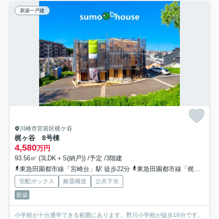
新築一戸建
川崎市宮前区梶ケ谷
梶ヶ谷 8号棟
4,580
万円
93.56㎡ (3LDK＋S(納戸)) /予定 /3階建
東急田園都市線「宮崎台」駅 徒歩22分
東急田園都市線「梶が谷」駅 徒歩25分
宅配ボックス
耐震構造
公共下水
新築
小学校が十分通学できる範囲にあります。野川小学校が徒歩16分です。