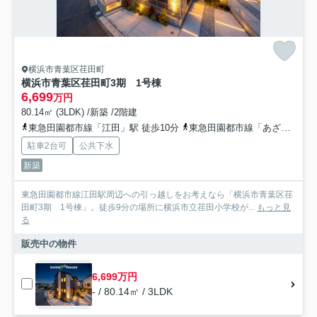
横浜市青葉区荏田町
横浜市青葉区荏田町3期 1号棟
6,699
万円
80.14㎡ (3LDK) /新築 /2階建
東急田園都市線「江田」駅 徒歩10分
東急田園都市線「あざみ野」駅 徒歩22分
駐車2台可
公共下水
新築
東急田園都市線江田駅周辺への引っ越しをお考えなら「横浜市青葉区荏
田町3期 1号棟」。徒歩9分の場所に横浜市立荏田小学校が...
もっと見
る
販売中の物件
6,699万円
- / 80.14㎡ / 3LDK