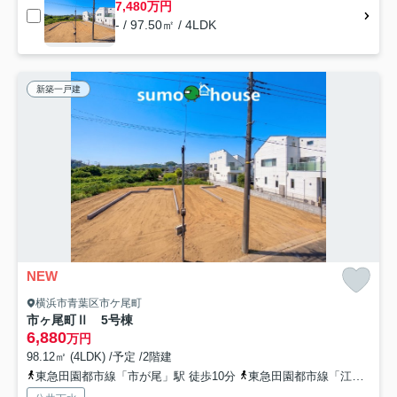
7,480万円
- / 97.50㎡ / 4LDK
新築一戸建
NEW
横浜市青葉区市ケ尾町
市ヶ尾町Ⅱ 5号棟
6,880
万円
98.12㎡ (4LDK) /予定 /2階建
東急田園都市線「市が尾」駅 徒歩10分
東急田園都市線「江田」駅 徒歩23分