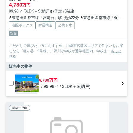
4,780
万円
99.98㎡ (3LDK＋S(納戸)) /予定 /3階建
東急田園都市線「宮崎台」駅 徒歩22分
東急田園都市線「梶が谷」駅 徒歩25分
宅配ボックス
耐震構造
公共下水
新築
こだわりで選びたい方におすすめ。川崎市宮前区エリアで住まいをお探
しなら「梶ヶ谷 9号棟」。野川小学校が通学範囲内、学校ま...
もっと
見る
販売中の物件
4,780万円
- / 99.98㎡ / 3LDK＋S(納戸)
新築一戸建