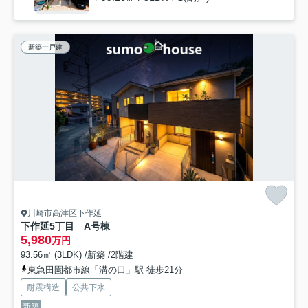
新築一戸建
川崎市高津区下作延
下作延5丁目 A号棟
5,980
万円
93.56㎡ (3LDK) /新築 /2階建
東急田園都市線「溝の口」駅 徒歩21分
耐震構造
公共下水
新築