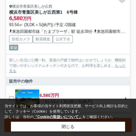
横浜市青葉区美しが丘西
横浜市青葉区美しが丘西第1 6号棟
6,580
万円
93.54㎡ (3LDK＋S(納戸)) /予定 /2階建
東急田園都市線「たまプラーザ」駅 徒歩38分
東急田園都市線「あざみ野」駅 徒歩42分
防犯カメラ
耐震構造
公共下水
新築
新しい生活に心機一転、新築の戸建て物件はいかがでしょうか。機能的
で使いやすいシステムキッチン付きなので、お料理を楽しめま...
もっと
見る
販売中の物件
6,580万円
- / 93.54㎡ / 3LDK＋S(納戸)
当サイトでは、お客様の当サイト利用状況把握、サービス向上検討を目的と
して、クッキー（Cookie）を使用しています。
詳しくは、当社の
「Cookieの取扱いについて」
をご確認ください。
エリアから探す
駅・沿線から探す
新築一戸建
閉じる
検索条件を変更
まとめてお問い合わせ