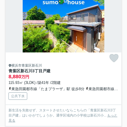
横浜市青葉区新石川
青葉区新石川3丁目戸建
8,880
万円
115.93㎡ (3LDK) /築41年 /2階建
東急田園都市線「たまプラーザ」駅 徒歩8分
東急田園都市線「鷺沼」駅 徒歩15分
公共下水
新生活を失敗せず、スタートさせたいならこちらの「青葉区新石川3丁
目戸建」はいかがでしょうか。通学区域内の小学校は新石川小...
もっと
見る