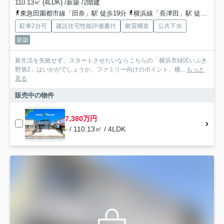
110.13㎡ (4LDK) /新築 /2階建
東急田園都市線「田奈」駅 徒歩19分
横浜線「長津田」駅 徒歩21分
駐車2台可
建設住宅性能評価書付
耐震構造
公共下水
新築
新生活を失敗せず、スタートさせたいならこちらの「横浜市緑区いぶき
野第2」はいかがでしょうか。ファミリー向けのポイント、横...
もっと
見る
販売中の物件
7,380万円
- / 110.13㎡ / 4LDK