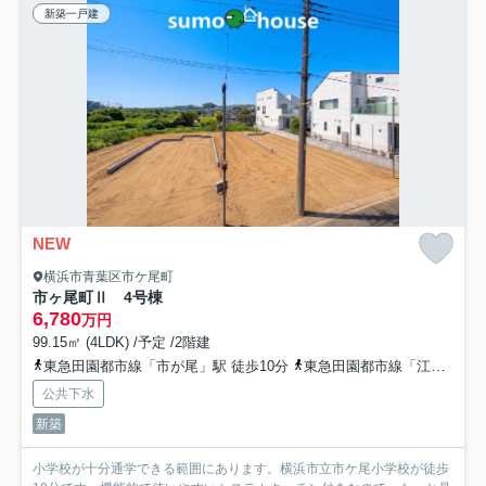
新築一戸建
NEW
横浜市青葉区市ケ尾町
市ヶ尾町Ⅱ 4号棟
6,780
万円
99.15㎡ (4LDK) /予定 /2階建
東急田園都市線「市が尾」駅 徒歩10分
東急田園都市線「江田」駅 徒歩23分
公共下水
新築
小学校が十分通学できる範囲にあります。横浜市立市ケ尾小学校が徒歩