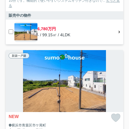
10分です。機能的で使いやすいシステムキッチン付きなので...
もっと見
る
販売中の物件
6,780万円
- / 99.15㎡ / 4LDK
新築一戸建
NEW
横浜市青葉区市ケ尾町