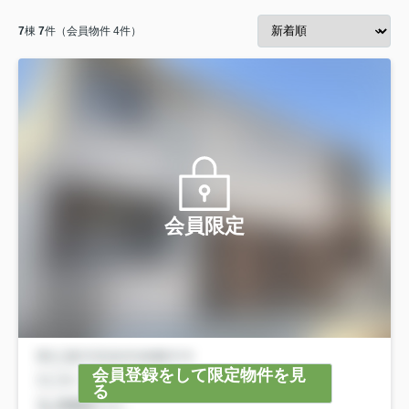
7
棟
7
件（会員物件 4件）
会員限定
会員登録をして限定物件を見
る