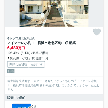
横浜市港北区鳥山町
アイマーレ小机Ⅱ 横浜市港北区鳥山町 新築戸建第1期
6,480
万円
103.49㎡ (5LDK) /新築 /3階建
横浜線「小机」駅 徒歩16分
閑静な住宅地
公共下水
新築
新生活を失敗せず、スタートさせたいならこちらの「アイマーレ小机
Ⅱ 横浜市港北区鳥山町 新築戸建第1期」はいかがでしょうか...
もっと
見る
販売中の物件
C棟