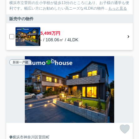
横浜市立菅田の丘小学校が徒歩13分のところにあり、お子様の通学も便
利です。幅広い方にお勧めしたい高ニーズな4LDKの物件...
もっと見る
販売中の物件
5,499万円
- / 108.06㎡ / 4LDK
新築一戸建
横浜市神奈川区菅田町