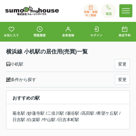
横浜線 小机駅の居住用(売買)一覧
小机駅
変更
条件から探す
変更
おすすめの駅
菊名駅
/
妙蓮寺駅
/
二俣川駅
/
瀬谷駅
/
高田駅
/
希望ケ丘駅
/
日吉駅
/
白楽駅
/
中山駅
/
日吉本町駅