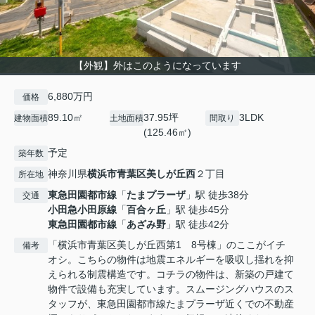
【外観】外はこのようになっています
6,880万円
価格
89.10㎡
37.95坪
3LDK
建物面積
土地面積
間取り
(125.46㎡)
予定
築年数
神奈川県
横浜市青葉区
美しが丘西
２丁目
所在地
東急田園都市線
「
たまプラーザ
」駅 徒歩38分
交通
小田急小田原線
「
百合ヶ丘
」駅 徒歩45分
東急田園都市線
「
あざみ野
」駅 徒歩42分
「横浜市青葉区美しが丘西第1 8号棟」のここがイチ
備考
オシ。こちらの物件は地震エネルギーを吸収し揺れを抑
えられる制震構造です。コチラの物件は、新築の戸建て
物件で設備も充実しています。スムージングハウスのス
タッフが、東急田園都市線たまプラーザ近くでの不動産