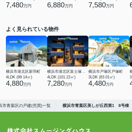
7,480
6,880
7,580
万円
万円
万円
よく見られている物件
横浜市港北区新羽町
横浜市港北区富士塚２丁目
横浜市戸塚区戸塚町
4LDK (99.14㎡)
4LDK (101.22㎡)
3LDK (83.01㎡)
4,880
7,280
4,480
万円
万円
万円
浜市青葉区の戸建(売買)一覧
横浜市青葉区美しが丘西第1 8号棟
株式会社スムージングハウス