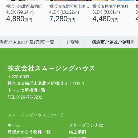
横浜市港北区新羽町
横浜市港北区富士塚２丁目
横浜市戸塚区戸塚町
4LDK (99.14㎡)
4LDK (101.22㎡)
3LDK (83.01㎡)
4,880
7,280
4,480
万円
万円
万円
浜市戸塚区の戸建(売買)一覧
戸塚駅
横浜市戸塚区戸塚町Ⅲ
株式会社スムージングハウス
〒222-0033
神奈川県横浜市港北区新横浜３丁目12-1
ドレッセ新横浜 1階
TEL:
0120-75-3232
スムージングハウスについて
ホーム
フリープランとは
理想がかなう物件一覧
施工事例