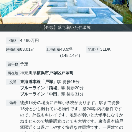
【外観】落ち着いた住環境
4,480万円
価格
83.01㎡
43.9坪
3LDK
建物面積
土地面積
間取り
(145.14㎡)
予定
築年数
神奈川県
横浜市戸塚区
戸塚町
所在地
東海道本線
「
戸塚
」駅 徒歩15分
交通
ブルーライン
「
踊場
」駅 徒歩20分
ブルーライン
「
中田
」駅 徒歩31分
徒歩14分の場所に戸塚小学校があります。駅まで徒歩
備考
15分と少し離れている物件です。築2年以内の物件です
ので、外観もキレイです。地盤が弱いと大惨事になりか
ねませんので地盤調査はとても大切です。東海道本線戸
塚駅近くは過ごしやすく快適な住環境です。一戸建ての