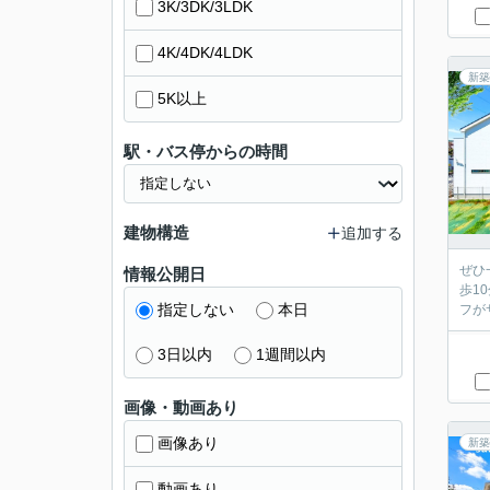
3K/3DK/3LDK
4K/4DK/4LDK
新築
5K以上
駅・バス停からの時間
建物構造
追加する
ぜひ
情報公開日
歩1
指定しない
本日
フが
3日以内
1週間以内
画像・動画あり
画像あり
新築
動画あり