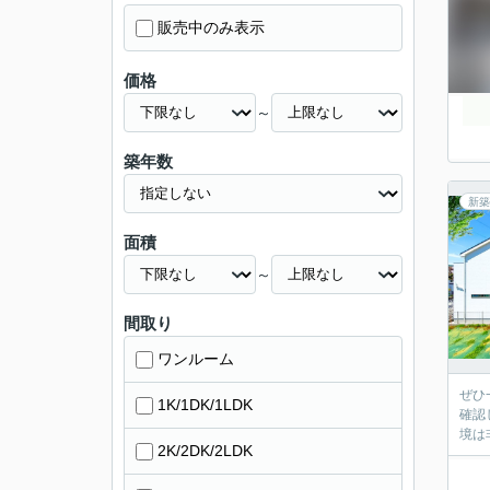
販売中のみ表示
価格
～
築年数
新築
面積
～
間取り
ワンルーム
ぜひ
1K/1DK/1LDK
確認
境は
2K/2DK/2LDK