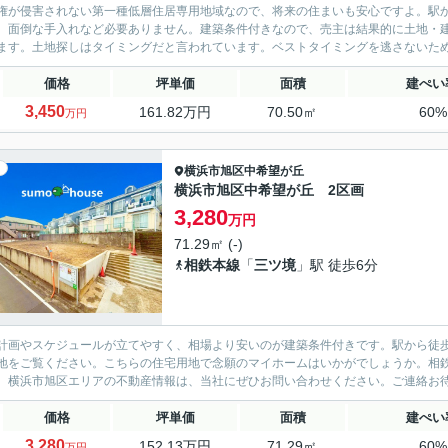
権が侵害されない第一種低層住居専用地域なので、将来の住まいも安心ですよ。駅
、面倒な手入れなど必要ありません。建築条件付きなので、売主は結果的に土地・
ます。土地探しはタイミングだと言われています。ベストタイミングを逃さないため
価格
坪単価
面積
建ぺい
3,450
161.82万円
70.50㎡
60%
万円
横浜市旭区
中希望が丘
横浜市旭区中希望が丘 2区画
3,280
万円
71.29㎡ (-)
相鉄本線
「
三ツ境
」駅 徒歩6分
計画やスケジュールが立てやすく、相場より安いのが建築条件付きです。駅から徒
地をご覧ください。こちらの住宅用地で念願のマイホームはいかがでしょうか。相
。横浜市旭区エリアの不動産情報は、当社にぜひお問い合わせください。ご連絡お
価格
坪単価
面積
建ぺい
3,280
152.13万円
71.29㎡
60%
万円