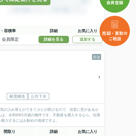
会員登録
・容積率
詳細
お気に入り
売却・買取の
ご相談
・
会員限定
詳細を見る
追加する
新築
耐震構造
公共下水
空気の入れ替えができてカビが防げるので、浴室に窓があるか
は、令和8年5月築の物件です。不動産を購入するなら、住環
を購入するにはお勧めの地域ですよ。
間取り
詳細
お気に入り