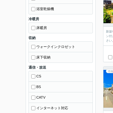
浴室乾燥機
冷暖房
床暖房
新築
ン付
収納
さい
ウォークインクロゼット
床下収納
通信・放送
売地
CS
BS
CATV
インターネット対応