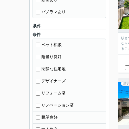
パノラマあり
条件
条件
駅ま
なら
ペット相談
るこ
陽当り良好
閑静な住宅地
デザイナーズ
新築
リフォーム済
リノベーション済
眺望良好