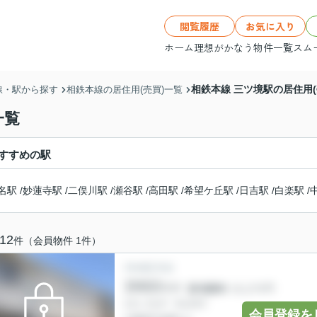
閲覧履歴
お気に入り
ホーム
理想がかなう物件一覧
スム
相鉄本線 三ツ境駅の居住用(
線・駅から探す
相鉄本線の居住用(売買)一覧
一覧
すすめの駅
名駅
/
妙蓮寺駅
/
二俣川駅
/
瀬谷駅
/
高田駅
/
希望ケ丘駅
/
日吉駅
/
白楽駅
/
12
件（会員物件 1件）
会員登録を