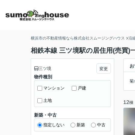
横浜市の不動産情報なら株式会社スムージングハウス
沿
相鉄本線 三ツ境駅の居住用(売買)
お
三ツ境
変更
物件種別
菊
マンション
戸建
土地
12
棟
新築・中古
指定しない
新築
中古