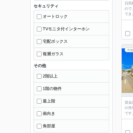
日照
セキュリティ
ので
でき
オートロック
TVモニタ付インターホン
宅配ボックス
売地
複層ガラス
その他
2階以上
1階の物件
最上階
資金
の売
南向き
です
角部屋