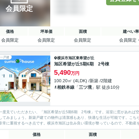
会員限定
価格
坪単価
面積
建ぺい率
会員限定
会員限定
会員限定
会員限定
一戸建
横浜市旭区
東希望が丘
旭区希望が丘5期6期 2号棟
5,490
万円
100.20㎡ (4LDK) /新築 /2階建
相鉄本線
「
三ツ境
」駅 徒歩10分
一度見ていただきたい、「旭区希望が丘5期6期 2号棟」です。浴室に窓があれば
してみましょう。新築戸建ての物件は清潔感もあり、快適な生活が可能です。こちら
非常に重視するべき点です。横浜市旭区は住み良い環境が整っているので、不動産
価格
面積