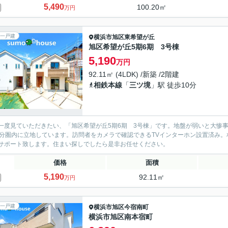
5,490
100.20㎡
万円
一戸建
横浜市旭区
東希望が丘
旭区希望が丘5期6期 3号棟
5,190
万円
92.11㎡ (4LDK) /新築 /2階建
相鉄本線
「
三ツ境
」駅 徒歩10分
一度見ていただきたい、「旭区希望が丘5期6期 3号棟」です。地盤が弱いと大惨
0分圏内に立地しています。訪問者をカメラで確認できるTVインターホン設置済み
サポート致します。住まい探しでしたら是非お任せください。
価格
面積
5,190
92.11㎡
万円
一戸建
横浜市旭区
今宿南町
横浜市旭区南本宿町