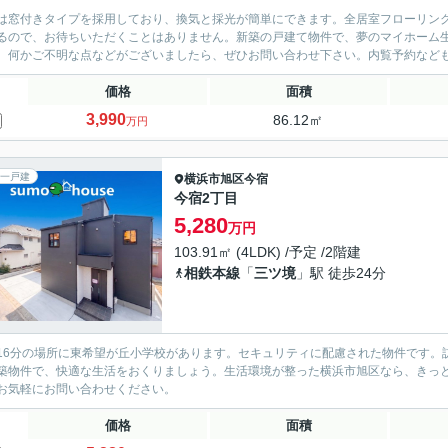
は窓付きタイプを採用しており、換気と採光が簡単にできます。全居室フローリン
るので、お待ちいただくことはありません。新築の戸建て物件で、夢のマイホーム
、何かご不明な点などがございましたら、ぜひお問い合わせ下さい。内覧予約など
価格
面積
3,990
86.12㎡
万円
一戸建
横浜市旭区
今宿
今宿2丁目
5,280
万円
103.91㎡ (4LDK) /予定 /2階建
相鉄本線
「
三ツ境
」駅 徒歩24分
16分の場所に東希望が丘小学校があります。セキュリティに配慮された物件です。
築物件で、快適な生活をおくりましょう。生活環境が整った横浜市旭区なら、きっ
お気軽にお問い合わせください。
価格
面積