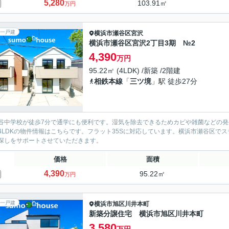
5,280
103.91㎡
万円
一戸建
横浜市瀬谷区
宮沢
横浜市瀬谷区宮沢2丁目3期 №2
4,390
万円
95.22㎡ (4LDK) /新築 /2階建
相鉄本線
「
三ツ境
」駅 徒歩27分
谷中学校が徒歩7分で通学にも便利です。湿気を除去できるためカビや雑菌などの
4LDKの物件情報はこちらです。フラット35Sに対応しています。横浜市瀬谷区で
探しをサポートさせていただきます。
価格
面積
4,390
95.22㎡
万円
一戸建
横浜市旭区
川井本町
新築分譲住宅 横浜市旭区川井本町
3,580