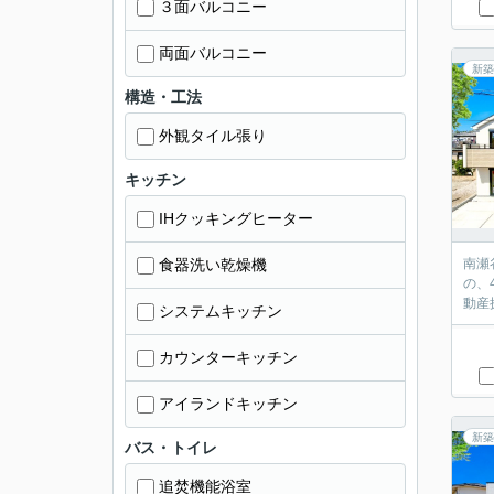
３面バルコニー
両面バルコニー
新築
構造・工法
外観タイル張り
キッチン
IHクッキングヒーター
食器洗い乾燥機
南瀬
の、
動産
システムキッチン
カウンターキッチン
アイランドキッチン
新築
バス・トイレ
追焚機能浴室