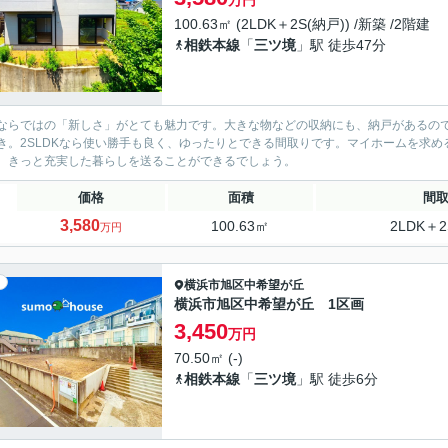
万円
100.63㎡ (2LDK＋2S(納戸)) /新築 /2階建
相鉄本線
「
三ツ境
」駅 徒歩47分
ならではの「新しさ」がとても魅力です。大きな物などの収納にも、納戸があるので
き。2SLDKなら使い勝手も良く、ゆったりとできる間取りです。マイホームを求
。きっと充実した暮らしを送ることができるでしょう。
価格
面積
間
3,580
100.63㎡
2LDK＋2
万円
横浜市旭区
中希望が丘
横浜市旭区中希望が丘 1区画
3,450
万円
70.50㎡ (-)
相鉄本線
「
三ツ境
」駅 徒歩6分