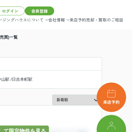
ログイン
会員登録
ージングハウスについて
会社情報
来店予約
売却・買取のご相談
フリープラン
お客様の声
売買)一覧
施工事例
スタッフ紹介
理想がかなう理由
更新情報
お役立ち情報
会社概要
中山駅
/
日吉本町駅
来店予約
して限定物件を見る