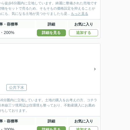
から徒歩6分圏内に立地しています。綺麗に整備された売地です
建物をセットで売るため、そもそもの価格設定を抑えることが
にも、気になる土地が見つかりましたら是...
もっと見る
率・容積率
詳細
お気に入り
・200%
詳細を見る
追加する
公共下水
歩6分圏内に立地しています。土地の購入をお考えの方、コチラ
鉄本線三ツ境周辺は住環境も整っており、不動産購入にお薦め
待ちしております。
率・容積率
詳細
お気に入り
・200%
詳細を見る
追加する