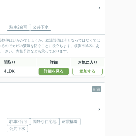
駐車2台可
公共下水
築物件はいかがでしょうか。給湯設備は今となってはなくては
きるのでカビの繁殖を防ぐことに役立ちます。横浜市旭区にあ
せ下さい。内覧予約なども承っております。
間取り
詳細
お気に入り
4LDK
詳細を見る
追加する
新築
駐車2台可
閑静な住宅地
耐震構造
公共下水