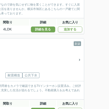
グなので跡を気にせずに物を置くことができます。すぐに入居
生活を送りませんか。横浜市旭区にあるこちらの一戸建てに関
も承っております。
間取り
詳細
お気に入り
4LDK
詳細を見る
追加する
新築
耐震構造
公共下水
訪問者をカメラで確認できるTVインターホン設置済み。ご好評
と充実した生活が送れるでしょう。不動産購入をお考えであれ
間取り
詳細
お気に入り