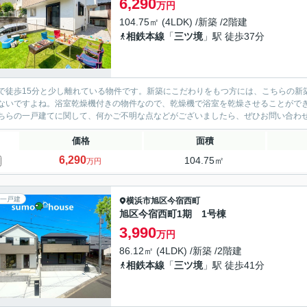
6,290
万円
104.75㎡ (4LDK) /新築 /2階建
相鉄本線
「
三ツ境
」駅 徒歩37分
で徒歩15分と少し離れている物件です。新築にこだわりをもつ方には、こちらの新
ないですよね。浴室乾燥機付きの物件なので、乾燥機で浴室を乾燥させることがで
ちらの一戸建てに関して、何かご不明な点などがございましたら、ぜひお問い合わ
価格
面積
6,290
104.75㎡
万円
一戸建
横浜市旭区
今宿西町
旭区今宿西町1期 1号棟
3,990
万円
86.12㎡ (4LDK) /新築 /2階建
相鉄本線
「
三ツ境
」駅 徒歩41分