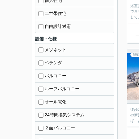
輸入住宅
浴室
でき
二世帯住宅
して
自由設計対応
設備・仕様
メゾネット
新築
ベランダ
バルコニー
ルーフバルコニー
オール電化
徒歩
24時間換気システム
の新
ば、
２面バルコニー