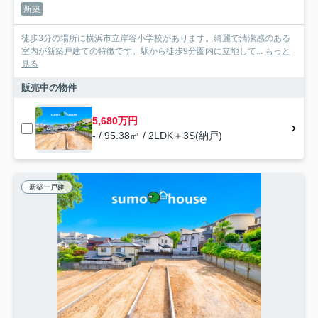
新築
徒歩3分の場所に横浜市立岸谷小学校があります。綺麗で清潔感のある
室内が新築戸建ての特徴です。駅から徒歩9分圏内に立地して...
もっと
見る
販売中の物件
5,680万円
- / 95.38㎡ / 2LDK＋3S(納戸)
新築一戸建