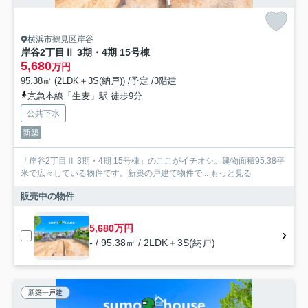
横浜市鶴見区岸谷
岸谷2丁目Ⅱ 3期・4期 15号棟
5,680
万円
95.38㎡ (2LDK＋3S(納戸)) /予定 /3階建
京急本線「生麦」駅 徒歩9分
公共下水
新築
「岸谷2丁目Ⅱ 3期・4期 15号棟」のここがイチオシ。建物面積95.38平
米で広々している物件です。新築の戸建て物件で...
もっと見る
販売中の物件
5,680万円
- / 95.38㎡ / 2LDK＋3S(納戸)
新築一戸建