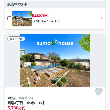
販売中の物件
5,680万円
- / 96.36㎡ / 4LDK
新築一戸建
横浜市鶴見区馬場
馬場3丁目 全3棟 B棟
5,780
万円