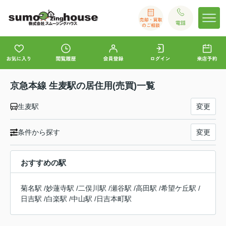
京急本線 生麦駅の居住用(売買)一覧
生麦駅
変更
条件から探す
変更
おすすめの駅
菊名駅
/
妙蓮寺駅
/
二俣川駅
/
瀬谷駅
/
高田駅
/
希望ケ丘駅
/
日吉駅
/
白楽駅
/
中山駅
/
日吉本町駅