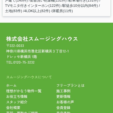
戸建て(140件)
食器洗い乾燥機(131件)
駐車場付き(131件)
TVモニタ付きインターホン(122件)
駅徒歩10分以内(84件)
土地(83件)
4LDK以上(82件)
床暖房(11件)
株式会社スムージングハウス
〒222-0033
神奈川県横浜市港北区新横浜３丁目12-1
ドレッセ新横浜 1階
TEL:
0120-75-3232
スムージングハウスについて
ホーム
フリープランとは
理想がかなう物件一覧
施工事例
お役立ち情報
更新情報
スタッフ紹介
お客様の声
会社概要
会員登録
売却・買取のご相談
来店予約