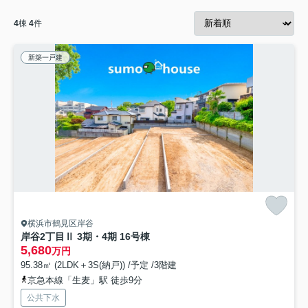
4
棟
4
件
新築一戸建
横浜市鶴見区岸谷
岸谷2丁目Ⅱ 3期・4期 16号棟
5,680
万円
95.38㎡ (2LDK＋3S(納戸)) /予定 /3階建
京急本線「生麦」駅 徒歩9分
公共下水