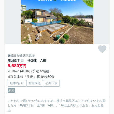
横浜市鶴見区馬場
馬場3丁目 全3棟 A棟
5,680
万円
96.36㎡ (4LDK) /予定 /2階建
京急本線「生麦」駅 徒歩30分
駐車2台可
耐震構造
公共下水
新築
こだわりで選びたい方におすすめ。横浜市鶴見区エリアで住まいをお探
しなら「馬場3丁目 全3棟 A棟」。1坪以上のゆとりある...
もっと見
る