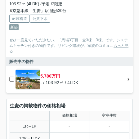
103.92㎡ (4LDK) /予定 /2階建
京急本線「生麦」駅 徒歩30分
耐震構造
公共下水
新築
ぜひ一度見ていただきたい、「馬場3丁目 全3棟 B棟」です。システ
ムキッチン付きの物件です。リビング階段が、家族のコミュ...
もっと見
る
販売中の物件
5,780万円
- / 103.92㎡ / 4LDK
生麦の掲載物件の価格相場
価格相場
空室件数
-
-
1R～1K
-
-
1DK～1LDK