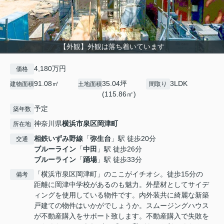
【外観】外観は落ち着いています
4,180万円
価格
91.08㎡
35.04坪
3LDK
建物面積
土地面積
間取り
(115.86㎡)
予定
築年数
神奈川県
横浜市泉区
岡津町
所在地
相鉄いずみ野線
「
弥生台
」駅 徒歩20分
交通
ブルーライン
「
中田
」駅 徒歩26分
ブルーライン
「
踊場
」駅 徒歩33分
「横浜市泉区岡津町」のここがイチオシ。徒歩15分の
備考
距離に岡津中学校があるのも魅力。外壁材としてサイデ
ィングを使用している物件です。内外装共に綺麗な新築
戸建ての物件はいかがでしょうか。スムージングハウス
が不動産購入をサポート致します。不動産購入で失敗を