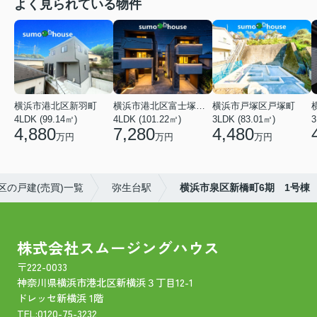
よく見られている物件
横浜市港北区新羽町
横浜市港北区富士塚２丁目
横浜市戸塚区戸塚町
4LDK (99.14㎡)
4LDK (101.22㎡)
3LDK (83.01㎡)
4,880
7,280
4,480
万円
万円
万円
区の戸建(売買)一覧
弥生台駅
横浜市泉区新橋町6期 1号棟
株式会社スムージングハウス
〒222-0033
神奈川県横浜市港北区新横浜３丁目12-1
ドレッセ新横浜 1階
TEL:
0120-75-3232