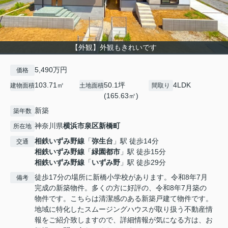
【外観】外観もきれいです
5,490万円
価格
103.71㎡
50.1坪
4LDK
建物面積
土地面積
間取り
(165.63㎡)
新築
築年数
神奈川県
横浜市泉区
新橋町
所在地
相鉄いずみ野線
「
弥生台
」駅 徒歩14分
交通
相鉄いずみ野線
「
緑園都市
」駅 徒歩15分
相鉄いずみ野線
「
いずみ野
」駅 徒歩29分
徒歩17分の場所に新橋小学校があります。令和8年7月
備考
完成の新築物件。多くの方に好評の、令和8年7月築の
物件です。こちらは清潔感のある新築戸建て物件です。
地域に特化したスムージングハウスが取り扱う不動産情
報をご紹介致しますので、詳細情報が気になる方は、お