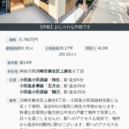
【外観】おしゃれな外観です
5,780万円
価格
91.91㎡
28.17坪
4LDK
建物面積
土地面積
間取り
(93.15㎡)
築14年
築年数
神奈川県
川崎市麻生区
上麻生
６丁目
所在地
小田急小田原線
「
柿生
」駅 徒歩5分
交通
小田急多摩線
「
五月台
」駅 徒歩26分
小田急小田原線
「
鶴川
」駅 徒歩25分
川崎市麻生区上麻生6丁目：小田急小田原線柿生駅にも
備考
近くて便利。徒歩9分の場所に柿生小学校があります。
快適な住環境が魅力的な中古の戸建て物件で充実した
日々を過ごしませんか。駅へのアクセスも良好で、物件
から徒歩5分圏内に駅がございます。駅へのアクセスを