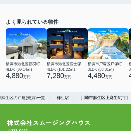
よく見られている物件
横浜市港北区新羽町
横浜市港北区富士塚２丁目
横浜市戸塚区戸塚町
4LDK (99.14㎡)
4LDK (101.22㎡)
3LDK (83.01㎡)
4,880
7,280
4,480
万円
万円
万円
市麻生区の戸建(売買)一覧
柿生駅
川崎市麻生区上麻生6丁目
株式会社スムージングハウス
〒222-0033