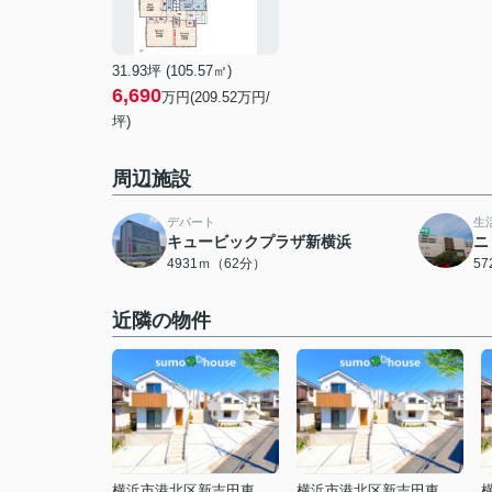
31.93坪 (105.57㎡)
6,690
万円(209.52万円/
坪)
周辺施設
デパート
生
キュービックプラザ新横浜
ニ
4931ｍ（62分）
5
近隣の物件
横浜市港北区新吉田東１丁目
横浜市港北区新吉田東１丁目