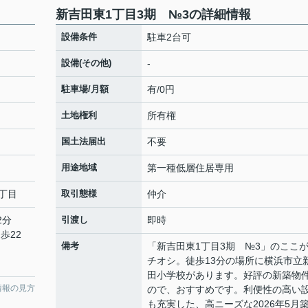
新吉田東1丁目3期 №3の詳細情報
設備条件
駐車2台可
設備(その他)
-
駐車場/月額
有/0円
土地権利
所有権
国土法届出
不要
用途地域
第一種低層住居専用
丁目
取引態様
仲介
2分
引渡し
即時
歩22
備考
「新吉田東1丁目3期 №3」のここ
チオシ。徒歩13分の場所に横浜市立
田小学校があります。好評の新築物
情報の見方
ので、おすすめです。利便性の高い
も充実した、高ニーズな2026年5月