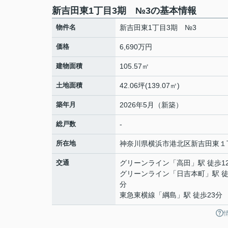
新吉田東1丁目3期 №3の基本情報
物件名
新吉田東1丁目3期 №3
価格
6,690万円
建物面積
105.57㎡
土地面積
42.06坪(139.07㎡)
築年月
2026年5月（新築）
総戸数
-
所在地
神奈川県
横浜市港北区
新吉田東
１
交通
グリーンライン
「
高田
」駅 徒歩1
グリーンライン
「
日吉本町
」駅 徒
分
東急東横線
「
綱島
」駅 徒歩23分