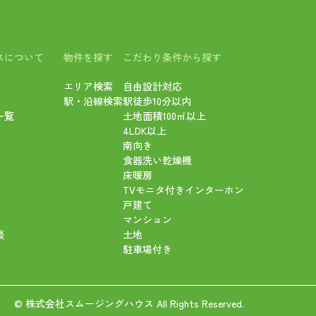
スについて
物件を探す
こだわり条件から探す
エリア検索
自由設計対応
駅・沿線検索
駅徒歩10分以内
一覧
土地面積100㎡以上
4LDK以上
南向き
食器洗い乾燥機
床暖房
TVモニタ付きインターホン
戸建て
マンション
談
土地
駐車場付き
© 株式会社スムージングハウス All Rights Reserved.