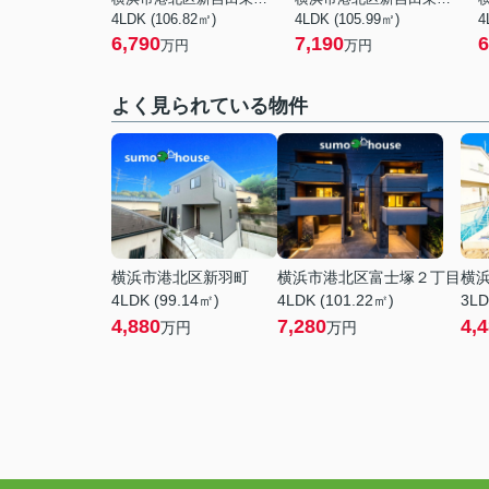
4LDK (106.82㎡)
4LDK (105.99㎡)
4
6,790
7,190
6
万円
万円
よく見られている物件
横浜市港北区新羽町
横浜市港北区富士塚２丁目
横
4LDK (99.14㎡)
4LDK (101.22㎡)
3LD
4,880
7,280
4,
万円
万円