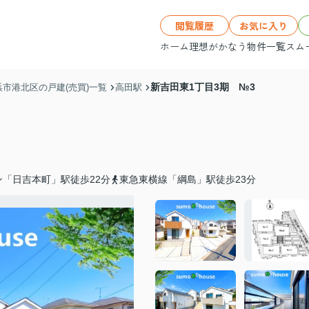
閲覧履歴
お気に入り
ホーム
理想がかなう物件一覧
スム
新吉田東1丁目3期 №3
浜市港北区の戸建(売買)一覧
高田駅
「日吉本町」駅徒歩22分
東急東横線「綱島」駅徒歩23分