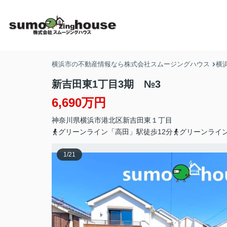
横浜市の不動産情報なら株式会社スムージングハウス
横
新吉田東1丁目3期 №3
6,690万円
神奈川県
横浜市港北区
新吉田東
１丁目
グリーンライン「高田」駅徒歩12分
グリーンライン
1
/
21