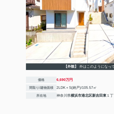
【外観】
外はこのようになっ
6,690万円
価格
2LDK＋S(納戸)/105.57㎡
間取り/建物面積
神奈川県
横浜市港北区
新吉田東
１丁
所在地