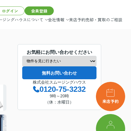
ログイン
会員登録
ージングハウスについて
会社情報
来店予約
売却・買取のご相談
フリープラン
お客様の声
施工事例
スタッフ紹介
理想がかなう理由
更新情報
お気軽にお問い合わせください
お役立ち情報
会社概要
無料お問い合わせ
株式会社スムージングハウス
0120-75-3232
9時～20時
来店予約
（休：水曜日）