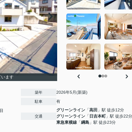
ています
2026年5月(新築)
築年
有
駐車
グリーンライン
「
高田
」駅 徒歩12分
目
グリーンライン
「
日吉本町
」駅 徒歩22
交通
東急東横線
「
綱島
」駅 徒歩23分