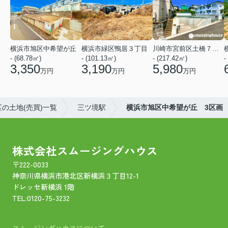
横浜市旭区中希望が丘
横浜市緑区鴨居３丁目
川崎市宮前区土橋７丁目
- (68.78㎡)
- (101.13㎡)
- (217.42㎡)
-
3,350
3,190
5,980
万円
万円
万円
の土地(売買)一覧
三ツ境駅
横浜市旭区中希望が丘 3区画
株式会社スムージングハウス
〒222-0033
神奈川県横浜市港北区新横浜３丁目12-1
ドレッセ新横浜 1階
TEL:
0120-75-3232
スムージングハウスについて