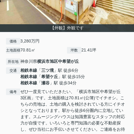
【外観】外観です
3,280万円
価格
70.81㎡
21.41坪
土地面積
坪数
神奈川県
横浜市旭区
中希望が丘
所在地
相鉄本線
「
三ツ境
」駅 徒歩6分
交通
相鉄本線
「
希望ケ丘
」駅 徒歩15分
相鉄本線
「
瀬谷
」駅 徒歩34分
ぜひ一度見ていただきたい、「横浜市旭区中希望が丘
備考
3区画」です。土地面積は70.81㎡(公簿)でイチオシ。こ
ちらの売地は、土地の購入を検討されている方にイチオ
シとなっております。駅から徒歩6分圏内に立地してい
ます。スムージングハウスは知識豊富なスタッフの対応
力が自慢です。いろいろと専門知識の必要な不動産探
し、ぜひ当社にお手伝いさせてください。ご連絡をお待