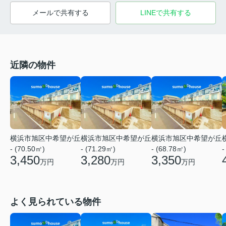
メールで共有する
LINEで共有する
近隣の物件
横浜市旭区中希望が丘
横浜市旭区中希望が丘
横浜市旭区中希望が丘
-
- (70.50㎡)
- (71.29㎡)
- (68.78㎡)
3,450
3,280
3,350
万円
万円
万円
よく見られている物件