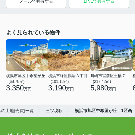
メールで共有する
LINEで共有する
よく見られている物件
横浜市旭区中希望が丘
横浜市緑区鴨居３丁目
川崎市宮前区土橋７丁目
- (68.78㎡)
- (101.13㎡)
- (217.42㎡)
-
3,350
3,190
5,980
万円
万円
万円
の土地(売買)一覧
三ツ境駅
横浜市旭区中希望が丘 1区画