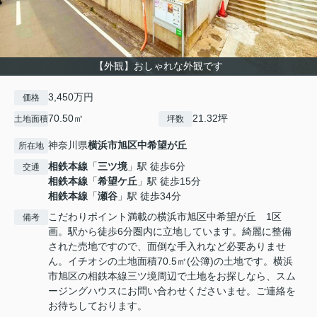
【外観】おしゃれな外観です
3,450万円
価格
70.50㎡
21.32坪
土地面積
坪数
神奈川県
横浜市旭区
中希望が丘
所在地
相鉄本線
「
三ツ境
」駅 徒歩6分
交通
相鉄本線
「
希望ケ丘
」駅 徒歩15分
相鉄本線
「
瀬谷
」駅 徒歩34分
こだわりポイント満載の横浜市旭区中希望が丘 1区
備考
画。駅から徒歩6分圏内に立地しています。綺麗に整備
された売地ですので、面倒な手入れなど必要ありませ
ん。イチオシの土地面積70.5㎡(公簿)の土地です。横浜
市旭区の相鉄本線三ツ境周辺で土地をお探しなら、スム
ージングハウスにお問い合わせくださいませ。ご連絡を
お待ちしております。